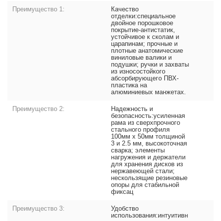
Преимущество 1:
Качество
отделки:специальное
двойное порошковое
покрытие-антистатик,
устойчивое к сколам и
царапинам; прочные и
плотные анатомические
виниловые валики и
подушки; ручки и захваты
из износостойкого
абсорбирующего ПВХ-
пластика на
алюминиевых манжетах.
Преимущество 2:
Надежность и
безопасность:усиленная
рама из сверхпрочного
стального профиля
100мм x 50мм толщиной
3 и 2.5 мм, высокоточная
сварка; элементы
нагружения и держатели
для хранения дисков из
нержавеющей стали;
нескользящие резиновые
опоры для стабильной
фиксац
Преимущество 3:
Удобство
использования:интуитивн