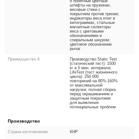
о понятные цветные
штифты на пружинах,
весовые стеки с
покрытием против трения;
индикаторы веса плит в
килограммах, стальные
магнитные селекторы
веса с цветовыми
обозначениями и
спиральным шнуром;
цветовое обозначение
рычаг
Преимущество 4:
Производство:Static Test
(статический тест): 1500
кг в 5 мин. интервале;
LifeTest (тест жизненного
цикла): 250 000
повторений на 80%-160%
от максимальной
нагрузки; полная сборка
перед окрашиванием и
защитным покрытием:
для выявления
потенциальных проблем
Производство
Страна изготовления:
КНР