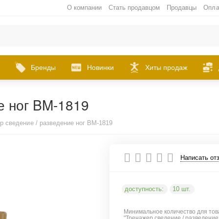
О компании
Стать продавцом
Продавцы
Опла
Бренды
Новинки
Хиты продаж
е ног BM-1819
р сведение / разведение ног BM-1819
Написать от
доступность:
10 шт.
Минимальное количество для тов
"Тренажер сведение / разведение