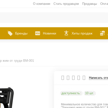
О компании
Стать продавцом
Продавцы
Опла
Бренды
Новинки
Хиты продаж
р жим от груди BM-001
Написать от
доступность:
10 шт.
Минимальное количество для тов
"Тренажер жим от груди BM-001"