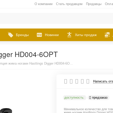
О компании
Стать продавцом
Продавцы
Опла
Бренды
Новинки
Хиты продаж
igger HD004-6OPT
Опция жима ногами Hasttings Digger HD004-6OPT
Написать от
доступность:
предзаказ
Минимальное количество для тов
жима ногами Hasttings Digger HD