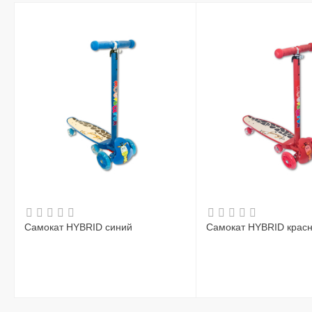
Самокат HYBRID синий
Самокат HYBRID крас