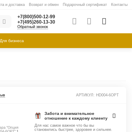
та и доставка
Возврат и обмен
Подарочный сертификат
Контакты
+7(800)500-12-99
+7(495)260-13-30
Обратный звонок
Для бизнеса
зыв
АРТИКУЛ:
HD004-6OPT
Забота и внимательное
отношение к каждому клиенту
Для нас самое важное что бы вы
ара "Опция
становились быстрее, здоровее и сильнее.
004-6OPT"
1
.