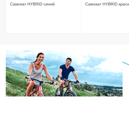
Самокат HYBRID синий
Самокат HYBRID крас