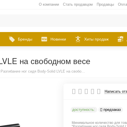
О компании
Стать продавцом
Продавцы
Опла
Бренды
Новинки
Хиты продаж
 LVLE на свободном весе
Разгибание ног сидя Body-Solid LVLE на свободном весе
Написать от
доступность:
предзаказ
Минимальное количество для тов
"Разгибание ног сидя Body-Solid 