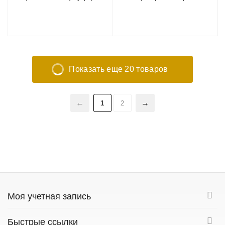
лестницей GB102011-12FT
защитной сеткой внутрь, с
лестницей FR-80-10FT
Показать еще 20 товаров
1
2
Моя учетная запись
Быстрые ссылки