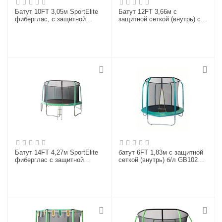
Батут 10FT 3,05м SportElite
Батут 12FT 3,66м с
фиберглас, с защитной
защитной сеткой (внутрь) с
сеткой внутрь и лестницей,
лестницей CFR-12FT-4
салатовый, GB30201-10FT
Батут 14FT 4,27м SportElite
батут 6FT 1,83м с защитной
фиберглас с защитной
сеткой (внутрь) б/л GB10201-
сеткой внутрь и лестницей
6FT
GB102011-14FT