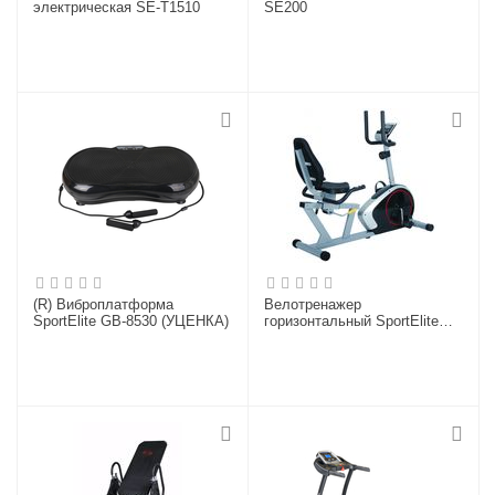
электрическая SE-T1510
SE200
(R) Виброплатформа
Велотренажер
SportElite GB-8530 (УЦЕНКА)
горизонтальный SportElite
SE-620R