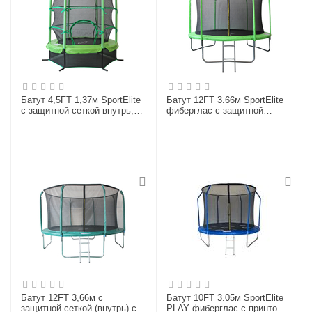
Батут 4,5FT 1,37м SportElite
Батут 12FT 3.66м SportElite
с защитной сеткой внутрь,
фиберглас с защитной
салатовый, GB30101-4.5FT
сеткой внутрь и лестницей,
(УЦЕНКА)
салатовый GB30201-12FT
Батут 12FT 3,66м с
Батут 10FT 3.05м SportElite
защитной сеткой (внутрь) с
PLAY фиберглас с принтом,