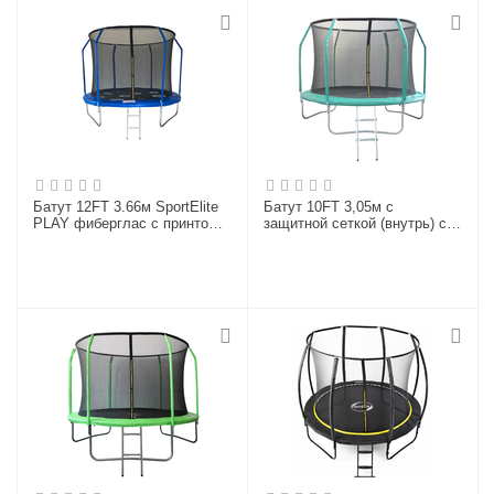
Батут 12FT 3.66м SportElite
Батут 10FT 3,05м с
PLAY фиберглас с принтом,
защитной сеткой (внутрь) с
защитной сеткой внутрь, с
лестницей GB102011-10FT
лестницей FR-80-12FT
(УЦЕНКА)