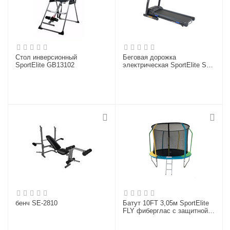
Cтол инверсионный
Беговая дорожка
SportElite GB13102
электрическая SportElite SE-
T1570
бенч SE-2810
Батут 10FT 3,05м SportElite
FLY фиберглас с защитной
сеткой внутрь и лестницей
FR-60-10FT