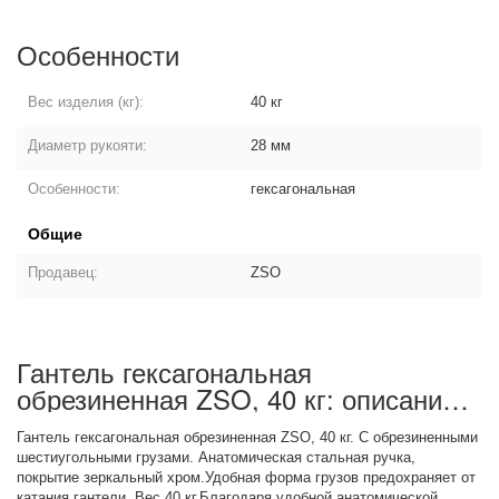
Особенности
Вес изделия (кг):
40 кг
Диаметр рукояти:
28 мм
Особенности:
гексагональная
Общие
Продавец:
ZSO
Гантель гексагональная
обрезиненная ZSO, 40 кг: описание
товара
Гантель гексагональная обрезиненная ZSO, 40 кг. С обрезиненными
шестиугольными грузами. Анатомическая стальная ручка,
покрытие зеркальный хром.Удобная форма грузов предохраняет от
катания гантели. Вес 40 кг.Благодаря удобной анатомической