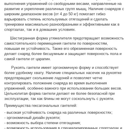
выполнения упражнений со свободными весами, направленные на
развитие и укрепление различных групп мышц. Наличие снарядов с
широким диапазоном весов (от 4 до 50 кг) помогает гибко
варьировать степень используемых отягощений и сделать
тренировки максимально разнообразными и эффективными как в
спортзалах, так и в домашних условиях.
Шестигранная форма утяжелителя предотвращает возможность
самостоятельного перемещения гантели по поверхностям,
повышая ее устойчивость. Также его обрезиненная поверхность
делает снаряд более бесшумным и защищает поверхность пола и
самой гантели от царапин.
Рукоять гантели имеет эргономичную форму и способствует
более удобному хвату. Наличие специальных насечек на рукоятке
предотвращает скольжение ладоней и позволяет четче
контролировать положение снаряда во время выполнения
упражнений, особенно важного при использовании больших весов.
Цельнолитая форма гантели делают ее более безопасной при
эксплуатации, так как блины не могут соскользнуть с рукояти.
Преимущества гексагональных гантелей:
- высокая устойчивость снаряда на различных поверхностях;
- эргономичный дизайн рукояти;
- возможность выбора степени отягощения;
- возможность использования в специализированных спортзалах и