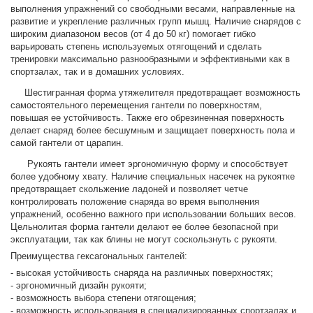
выполнения упражнений со свободными весами, направленные на
развитие и укрепление различных групп мышц. Наличие снарядов с
широким диапазоном весов (от 4 до 50 кг) помогает гибко
варьировать степень используемых отягощений и сделать
тренировки максимально разнообразными и эффективными как в
спортзалах, так и в домашних условиях.
Шестигранная форма утяжелителя предотвращает возможность
самостоятельного перемещения гантели по поверхностям,
повышая ее устойчивость. Также его обрезиненная поверхность
делает снаряд более бесшумным и защищает поверхность пола и
самой гантели от царапин.
Рукоять гантели имеет эргономичную форму и способствует
более удобному хвату. Наличие специальных насечек на рукоятке
предотвращает скольжение ладоней и позволяет четче
контролировать положение снаряда во время выполнения
упражнений, особенно важного при использовании больших весов.
Цельнолитая форма гантели делают ее более безопасной при
эксплуатации, так как блины не могут соскользнуть с рукояти.
Преимущества гексагональных гантелей:
- высокая устойчивость снаряда на различных поверхностях;
- эргономичный дизайн рукояти;
- возможность выбора степени отягощения;
- возможность использования в специализированных спортзалах и