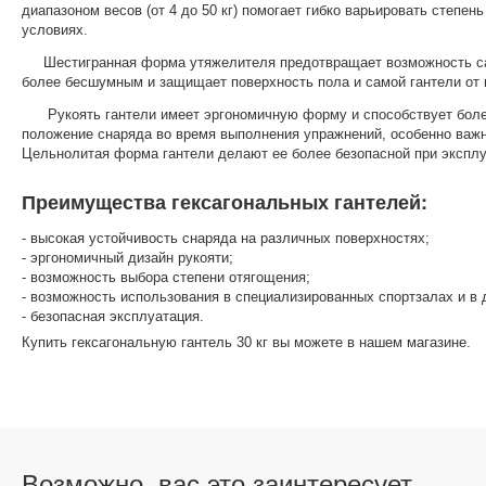
диапазоном весов (от 4 до 50 кг) помогает гибко варьировать степ
условиях.
Шестигранная форма утяжелителя предотвращает возможность само
более бесшумным и защищает поверхность пола и самой гантели от 
Рукоять гантели имеет эргономичную форму и способствует более 
положение снаряда во время выполнения упражнений, особенно важн
Цельнолитая форма гантели делают ее более безопасной при эксплуат
Преимущества гексагональных гантелей:
- высокая устойчивость снаряда на различных поверхностях;
- эргономичный дизайн рукояти;
- возможность выбора степени отягощения;
- возможность использования в специализированных спортзалах и в
- безопасная эксплуатация.
Купить гексагональную гантель 30 кг вы можете в нашем магазине.
Возможно, вас это заинтересует