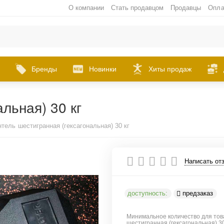
О компании
Стать продавцом
Продавцы
Опла
Бренды
Новинки
Хиты продаж
льная) 30 кг
нтель шестигранная (гексагональная) 30 кг
Написать от
доступность:
предзаказ
Минимальное количество для тов
шестигранная (гексагональная) 30