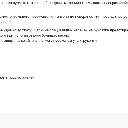
ень используемых отягощений и сделать тренировки максимально разнооб
стоятельного перемещения гантели по поверхностям, повышая ее усто
царапин.
удобному хвату. Наличие специальных насечек на рукоятке предотвра
ого при использовании больших весов.
ации, так как блины не могут соскользнуть с рукояти.
 домашних условиях;