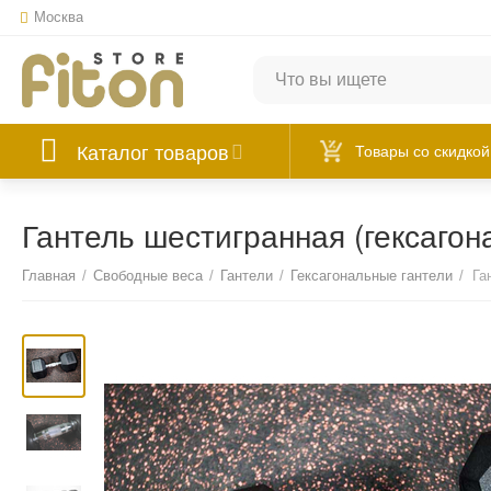
Москва
Каталог товаров
Товары со скидкой
Гантель шестигранная (гексагона
Главная
/
Свободные веса
/
Гантели
/
Гексагональные гантели
/
Га