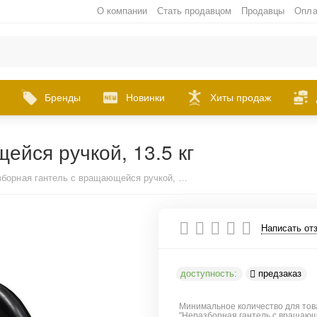
О компании
Стать продавцом
Продавцы
Опла
Бренды
Новинки
Хиты продаж
ейся ручкой, 13.5 кг
Неразборная гантель c вращающейся ручкой, 13.5 кг
Написать от
доступность:
предзаказ
Минимальное количество для тов
"Неразборная гантель c вращающ