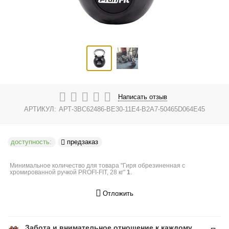
Написать отзыв
АРТИКУЛ:
АРТ-3BC62486-BE30-11E4-B2A7-50465D064E45
доступность:
предзаказ
Минимальное количество для товара "Гиря обрезиненная с
хромированной ручкой PROFI-FIT, 28 кг"
1
.
Отложить
Забота и внимательное отношение к каждому