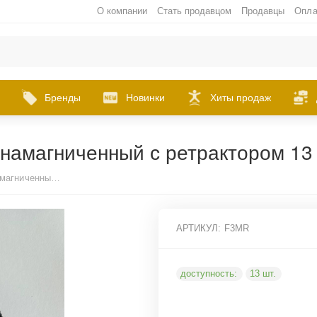
О компании
Стать продавцом
Продавцы
Опла
Бренды
Новинки
Хиты продаж
 намагниченный с ретрактором 13
Фиксатор грузов весового стека намагниченный с ретрактором 13 см
АРТИКУЛ:
F3MR
доступность:
13 шт.