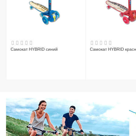
Самокат HYBRID синий
Самокат HYBRID крас