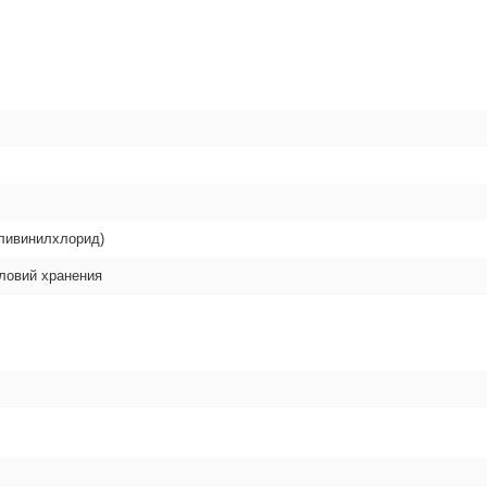
оливинилхлорид)
словий хранения