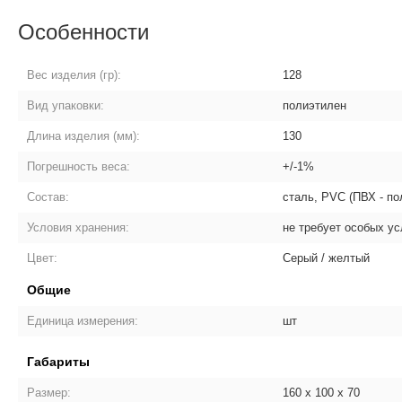
Особенности
Вес изделия (гр):
128
Вид упаковки:
полиэтилен
Длина изделия (мм):
130
Погрешность веса:
+/-1%
Состав:
сталь, PVC (ПВХ - п
Условия хранения:
не требует особых у
Цвет:
Серый / желтый
Общие
Единица измерения:
шт
Габариты
Размер:
160 х 100 х 70