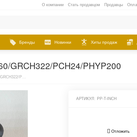
О компании
Стать продавцом
Продавцы
Опла
Бренды
Новинки
Хиты продаж
B60/GRCH322/PCH24/PHYP200
Фиксатор подпружиненный GAB60/GRCH322/PCH24/PHYP200
АРТИКУЛ:
PP-T-INCH
Отложить