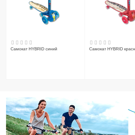
Самокат HYBRID синий
Самокат HYBRID крас