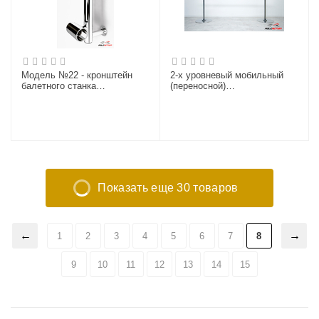
Модель №22 - кронштейн
2-х уровневый мобильный
балетного станка
(переносной)
двухуровневого "Элегант"
хореографический станок
(нержавеющая сталь)
«Элегант» (нерж. сталь)
Показать еще 30 товаров
1
2
3
4
5
6
7
8
9
10
11
12
13
14
15