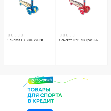
Самокат HYBRID синий
Самокат HYBRID красный