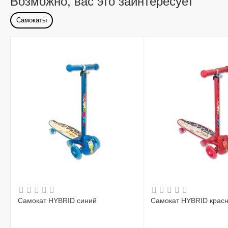
Возможно, вас это заинтересует
Самокаты
Самокат HYBRID синий
Самокат HYBRID крас