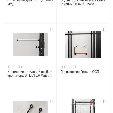
Коромысло для OCR (L=1400
Подвес для щипкового хвата
мм)
"Кирпич" 100х50 (пара)
Крепление к силовой стойке
Препятствие Гиббон OCR
тренажера STECTER Wrist
Roller "Колодец"