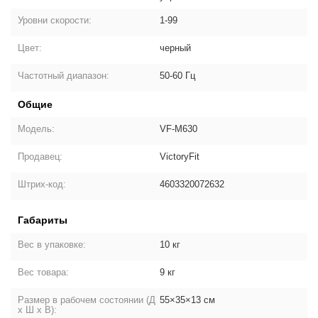
Уровни скорости:
1-99
Цвет:
черный
Частотный диапазон:
50-60 Гц
Общие
Модель:
VF-M630
Продавец:
VictoryFit
Штрих-код:
4603320072632
Габариты
Вес в упаковке:
10 кг
Вес товара:
9 кг
Размер в рабочем состоянии (Д
55×35×13 см
х Ш х В):