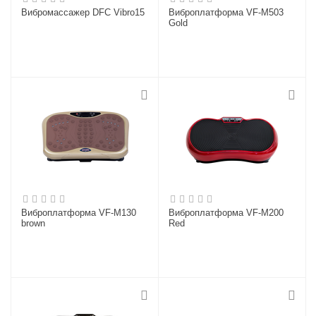
Вибромассажер DFC Vibro15
Виброплатформа VF-M503
Gold
Виброплатформа VF-M130
Виброплатформа VF-M200
brown
Red