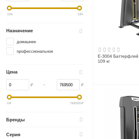
100
180
Назначение
домашнее
профессиональное
E-3004 Баттерфляй (
109 кг.
Цена
–
₽
₽
0
₽
769500
₽
Бренды
Серия