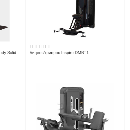
dy Solid--
Бицепс/трицепс Inspire DMBT1