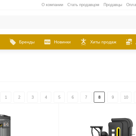
О компании
Стать продавцом
Продавцы
Опла
Бренды
Новинки
Хиты продаж
1
2
3
4
5
6
7
8
9
10