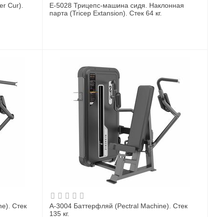
r Cur).
E-5028 Трицепс-машина сидя. Наклонная
парта (Tricep Extansion). Стек 64 кг.
e). Стек
A-3004 Баттерфляй (Pectral Machine). Стек
135 кг.