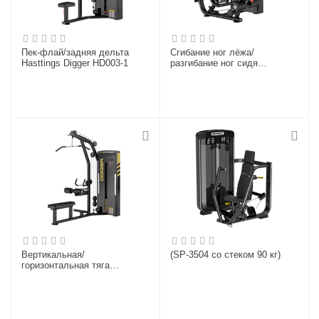
Пек-флай/задняя дельта
Сгибание ног лёжа/
Hasttings Digger HD003-1
разгибание ног сидя
Hasttings Digger HD031-1
Вертикальная/
(SP-3504 со стеком 90 кг)
горизонтальная тяга
Hasttings Digger HD026-1