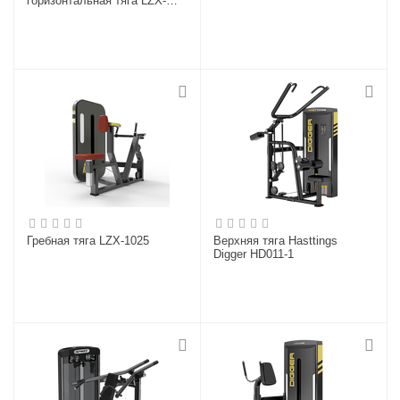
горизонтальная тяга LZX-
1054
Гребная тяга LZX-1025
Верхняя тяга Hasttings
Digger HD011-1