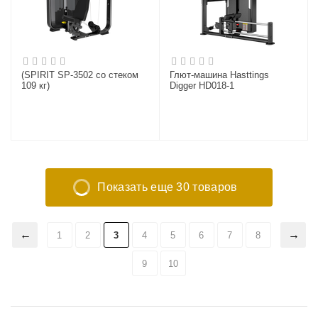
(SPIRIT SP-3502 со стеком
Глют-машина Hasttings
109 кг)
Digger HD018-1
Показать еще 30 товаров
1
2
3
4
5
6
7
8
9
10