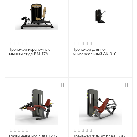
Тренажер икроножные
Тренажер для ног
мышцы сидя BM-17A
универсальный AK-016
Разгибание ног сидя LZX-
Тренажер жим от плеч LZX-