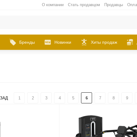
О компании
Стать продавцом
Продавцы
Опла
Бренды
Новинки
Хиты продаж
ЗАД
1
2
3
4
5
6
7
8
9