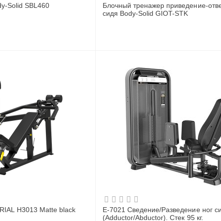
dy-Solid SBL460
Блочный тренажер приведение-отв
сидя Body-Solid GIOT-STK
AL H3013 Matte black
E-7021 Сведение/Разведение ног сидя
(Adductor/Abductor). Стек 95 кг.