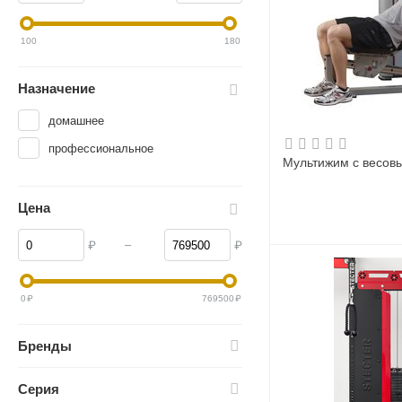
100
180
Назначение
домашнее
профессиональное
Мультижим с весовы
Цена
–
₽
₽
0
₽
769500
₽
Бренды
Серия