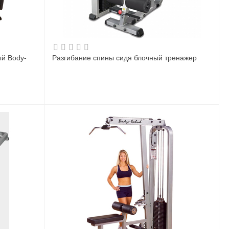
й Body-
Разгибание спины сидя блочный тренажер