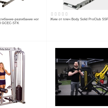
гибание-разгибание ног
Жим от плеч Body Solid ProClub SS
id GCEC-STK