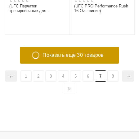
(UFC Перчатки
(UFC PRO Performance Rush
тренировочные для
16 Oz - синие)
спарринга желтые - 16 Oz)
Показать еще 30 товаров
1
2
3
4
5
6
7
8
9