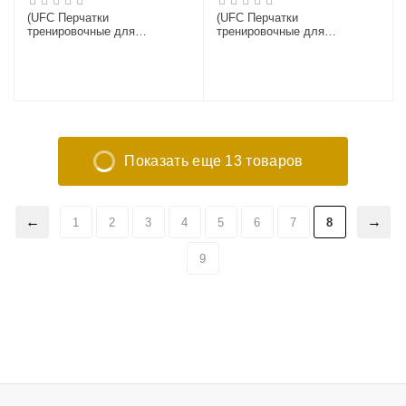
(UFC Перчатки
(UFC Перчатки
тренировочные для
тренировочные для
спарринга белые - 12 Oz)
спарринга белые - 16 Oz)
Показать еще 13 товаров
1
2
3
4
5
6
7
8
9